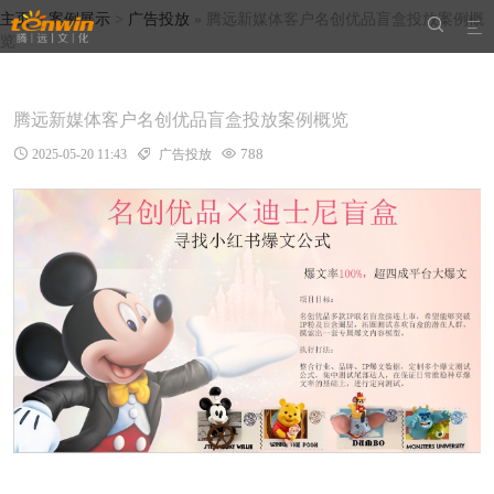
主页
>
案例展示
>
广告投放
» 腾远新媒体客户名创优品盲盒投放案例概


览
腾远新媒体客户名创优品盲盒投放案例概览
788

2025-05-20 11:43

广告投放
