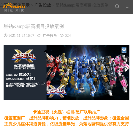
主页
>
案例展示
>
广告投放
» 星钻&amp;展高项目投放案例


星钻&amp;展高项目投放案例
624

2021-11-24 16:07

广告投放

卡通卫视（央视）栏目/硬广联动推广
覆盖范围广，提升品牌影响力，精准投放，提升品牌形象；覆盖全国
主流少儿媒体渠道资源，亿级流量曝光，为落地营销提供强有力支持